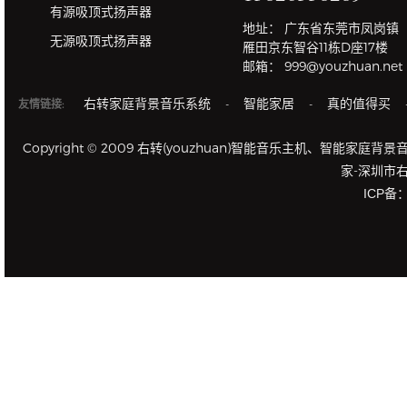
有源吸顶式扬声器
地址： 广东省东莞市凤岗镇
无源吸顶式扬声器
雁田京东智谷11栋D座17楼
邮箱： 999@youzhuan.net
右转家庭背景音乐系统
智能家居
真的值得买
友情链接:
-
-
Copyright © 2009 右转(youzhuan)智能音乐主机
家-深圳市
ICP备：