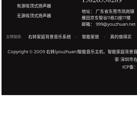
有源吸顶式扬声器
地址： 广东省东莞市凤岗镇
无源吸顶式扬声器
雁田京东智谷11栋D座17楼
邮箱： 999@youzhuan.net
右转家庭背景音乐系统
智能家居
真的值得买
友情链接:
-
-
Copyright © 2009 右转(youzhuan)智能音乐主机
家-深圳市
ICP备：